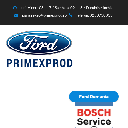
Luni-Vineri: 08 - 17 / Sambata: 09 - 13 / Duminica: Inchis
ioana.regep@primexprod.ro
Telefon: 0250730013